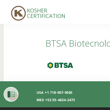
KOSHER
CERTIFICATION
BTSA Biotecnolog
USA
+1 718-907-9565
MEX
+52 55-4624-2473